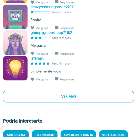
Me gusta
Responder
heavyredmongoose42701
hace 5 meses
Bonito
Me gusta
Responder
grumpygreensheep74162
hace 6 meses
Me gusta
Me gusta
Responder
jafeman
hace 9 meses
Simplemente wow
Me gusta
Responder
VER MÁS
Podría interesarte
ARTE DIGITAL
TELETRABAJO
APPS DE ARTE CON IA
VUELTA AL COLE