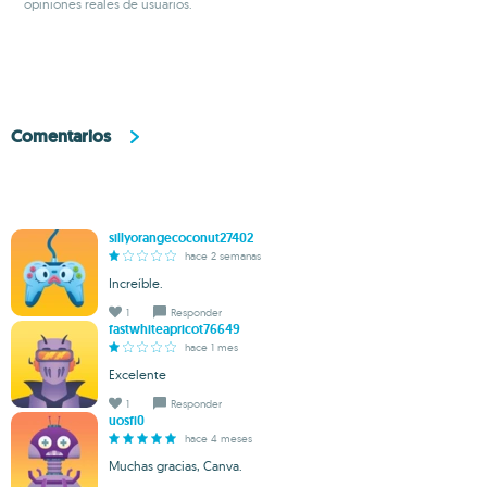
opiniones reales de usuarios.
Comentarios
sillyorangecoconut27402
hace 2 semanas
Increíble.
1
Responder
fastwhiteapricot76649
hace 1 mes
Excelente
1
Responder
uosfi0
hace 4 meses
Muchas gracias, Canva.