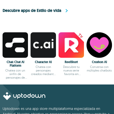
Descubre apps de Estilo de vida
Chai: Chat AI
Character AI
ReelShort
Crushon AI
Platform
Chatea con
Descubre tu
Conversa con
Chatea con un
personajes
nueva serie
múltiples chatbots
sinfín de
creados mediante
favorita en
personajes de
IA
formato reels
fantasía
Uptodown es una app store multiplataforma especializada en
Android. Nuestro objetivo es proporcionar acceso libre y gratuito a