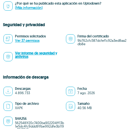
¿Por qué se ha publicado esta aplicación en Uptodown?
(Más información)
Seguridad y privacidad
Permisos solicitados
Firma del certificado
Ver 37 permisos
9b762cfc587dcfef1c92a3ed8aa2
db8e
Ver informe de seguridad y
antivirus
Información de descarga
Descargas
Fecha
4.896.733
7 ago. 2026
Tipo de archivo
Tamaño
XAPK
40.56 MB
SHA256
5625481f20c7400ba902204ff13b
1e5dc4fc9ddd91fbe992dfe3b119