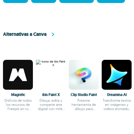
Alternativas a Canva
Magnific
ibis Paint X
Clip Studio Paint
Dreamina AI
Disfruta de todos
Dibuja, edita y
Potente
Transforma textos
los recursos de
comparte arte
herramienta de
en imágenes y
Freepik en tu
digital con miles
dibujo para
videos animados
smartphone
de pinceles
profesionales
sorprendentes