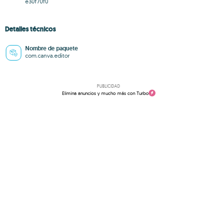
e30f70f0
Detalles técnicos
Nombre de paquete
com.canva.editor
PUBLICIDAD
Elimina anuncios y mucho más con Turbo